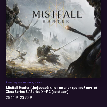
В КОРЗИНУ
Xbox
,
приключения
,
экшн
Mistfall Hunter (Цифровой ключ по электронной почте)
Xbox Series S / Series X +PC (не steam)
2844
₽
2370
₽