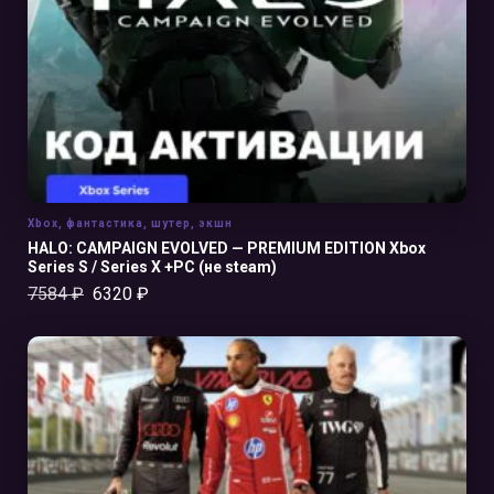
Xbox
,
фантастика
,
шутер
,
экшн
HALO: CAMPAIGN EVOLVED — PREMIUM EDITION Xbox
Series S / Series X +PC (не steam)
7584
₽
6320
₽