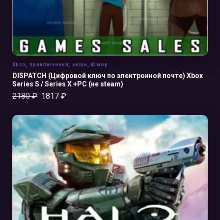
Xbox
,
приключения
,
экшн
,
Юмор
DISPATCH (Цифровой ключ по электронной почте) Xbox
Series S / Series X +PC (не steam)
2180
₽
1817
₽
В КОРЗИНУ