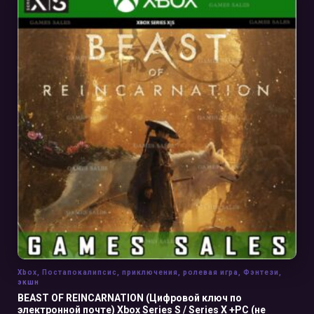
В КОРЗИНУ
Xbox
,
Постапокалипсис
,
приключения
,
ролевая игра
,
Фэнтези
,
экшн
BEAST OF REINCARNATION (Цифровой ключ по
электронной почте) Xbox Series S / Series X +PC (не