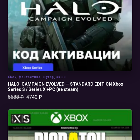
В КОРЗИНУ
Xbox
,
фантастика
,
шутер
,
экшн
HALO: CAMPAIGN EVOLVED — STANDARD EDITION Xbox
Series S / Series X +PC (не steam)
5688
₽
4740
₽