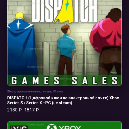
В КОРЗИНУ
Xbox
,
приключения
,
экшн
,
Юмор
DISPATCH (Цифровой ключ по электронной почте) Xbox
Series S / Series X +PC (не steam)
2180
₽
1817
₽