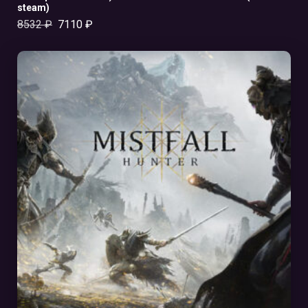
steam)
8532
₽
7110
₽
В КОРЗИНУ