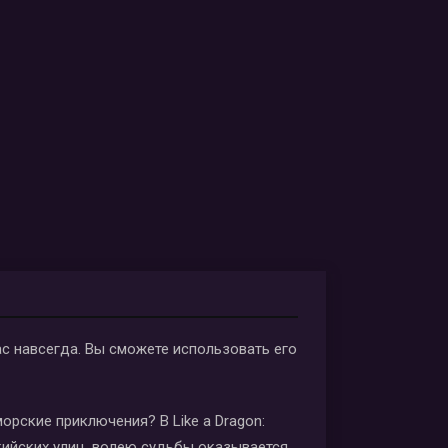
вас навсегда. Вы сможете использовать его
орские приключения? В Like a Dragon:
окийских улиц, волею судьбы оказывается