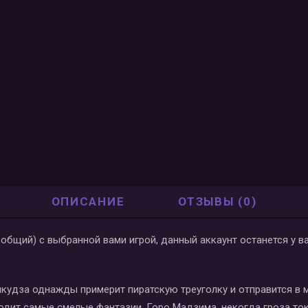
ОПИСАНИЕ
ОТЗЫВЫ (0)
е общий) с выбранной вами игрой, данный аккаунт останется у 
якудза однажды примерит пиратскую треуголку и отправится в м
осходит самые смелые фантазии. Горо Мадзима, некогда гроза т