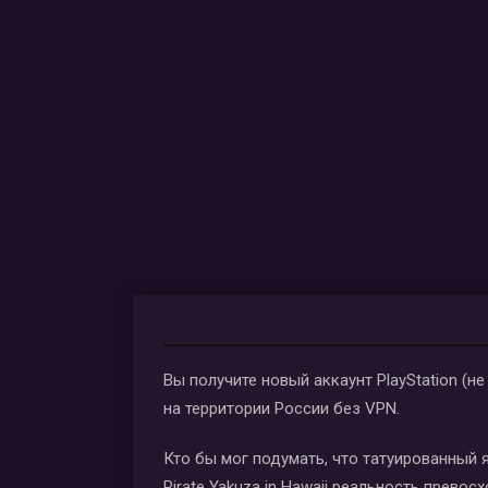
Вы получите новый аккаунт PlayStation (н
на территории России без VPN.
Кто бы мог подумать, что татуированный 
Pirate Yakuza in Hawaii реальность прев