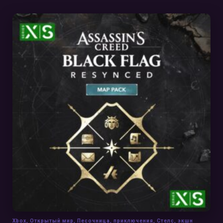
В КОРЗИНУ
Xbox
,
Открытый мир
,
Песочница
,
приключения
,
Стелс
,
экшн