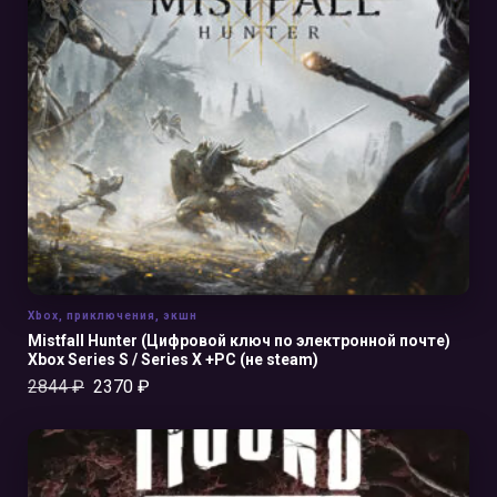
В КОРЗИНУ
Xbox
,
приключения
,
экшн
Mistfall Hunter (Цифровой ключ по электронной почте)
Xbox Series S / Series X +PC (не steam)
2844
₽
2370
₽