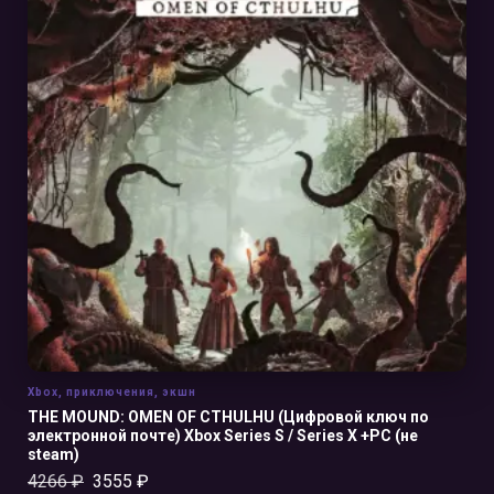
В КОРЗИНУ
Xbox
,
приключения
,
экшн
THE MOUND: OMEN OF CTHULHU (Цифровой ключ по
электронной почте) Xbox Series S / Series X +PC (не
steam)
4266
₽
3555
₽