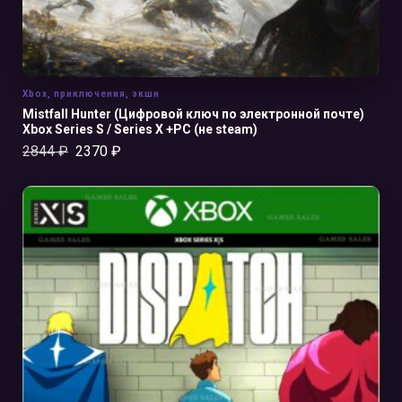
Xbox
,
приключения
,
экшн
Mistfall Hunter (Цифровой ключ по электронной почте)
Xbox Series S / Series X +PC (не steam)
2844
₽
2370
₽
В КОРЗИНУ