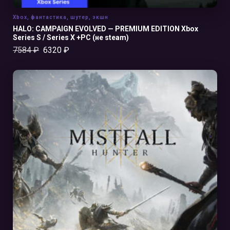
Xbox
,
фантастика
,
шутер
,
экшн
HALO: CAMPAIGN EVOLVED — PREMIUM EDITION Xbox
Series S / Series X +PC (не steam)
7584
₽
6320
₽
В КОРЗИНУ