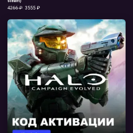
steam)
4266
₽
3555
₽
В КОРЗИНУ