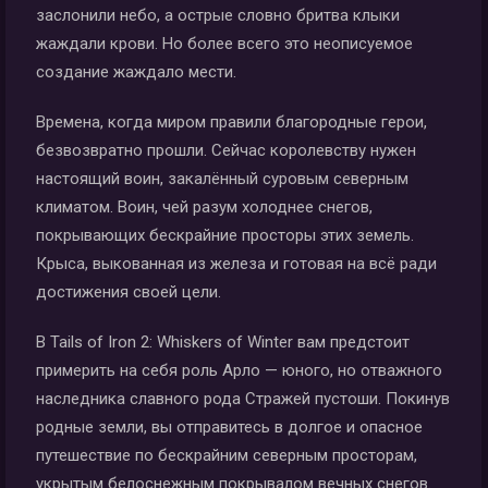
заслонили небо, а острые словно бритва клыки
жаждали крови. Но более всего это неописуемое
создание жаждало мести.
Времена, когда миром правили благородные герои,
безвозвратно прошли. Сейчас королевству нужен
настоящий воин, закалённый суровым северным
климатом. Воин, чей разум холоднее снегов,
покрывающих бескрайние просторы этих земель.
Крыса, выкованная из железа и готовая на всё ради
достижения своей цели.
В Tails of Iron 2: Whiskers of Winter вам предстоит
примерить на себя роль Арло — юного, но отважного
наследника славного рода Стражей пустоши. Покинув
родные земли, вы отправитесь в долгое и опасное
путешествие по бескрайним северным просторам,
укрытым белоснежным покрывалом вечных снегов.