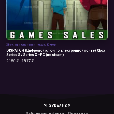
Xbox
,
приключения
,
экшн
,
Юмор
DISPATCH (Цифровой ключ по электронной почте) Xbox
Series S / Series X +PC (не steam)
2180
₽
1817
₽
PLOYKASHOP
Публичная оферта
Политика