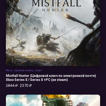
В КОРЗИНУ
Xbox
,
приключения
,
экшн
Mistfall Hunter (Цифровой ключ по электронной почте)
Xbox Series S / Series X +PC (не steam)
2844
₽
2370
₽