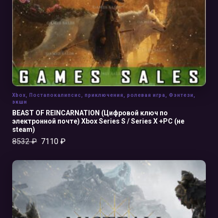
Xbox
,
Постапокалипсис
,
приключения
,
ролевая игра
,
Фэнтези
,
экшн
BEAST OF REINCARNATION (Цифровой ключ по
электронной почте) Xbox Series S / Series X +PC (не
steam)
8532
₽
7110
₽