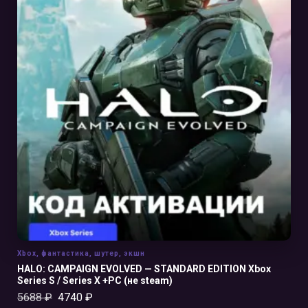
В КОРЗИНУ
Xbox
,
фантастика
,
шутер
,
экшн
HALO: CAMPAIGN EVOLVED — STANDARD EDITION Xbox
Series S / Series X +PC (не steam)
5688
₽
4740
₽