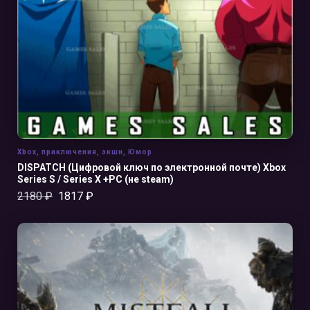
В КОРЗИНУ
Xbox
,
приключения
,
экшн
,
Юмор
DISPATCH (Цифровой ключ по электронной почте) Xbox
Series S / Series X +PC (не steam)
2180
₽
1817
₽