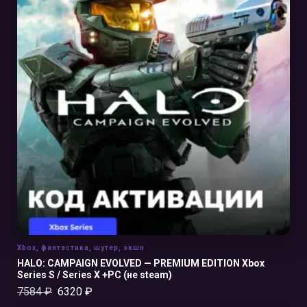
В КОРЗИНУ
Xbox
,
фантастика
,
шутер
,
экшн
HALO: CAMPAIGN EVOLVED — PREMIUM EDITION Xbox
Series S / Series X +PC (не steam)
7584
₽
6320
₽