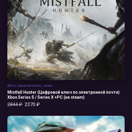
В КОРЗИНУ
Xbox
,
приключения
,
экшн
Mistfall Hunter (Цифровой ключ по электронной почте)
Xbox Series S / Series X +PC (не steam)
2844
₽
2370
₽