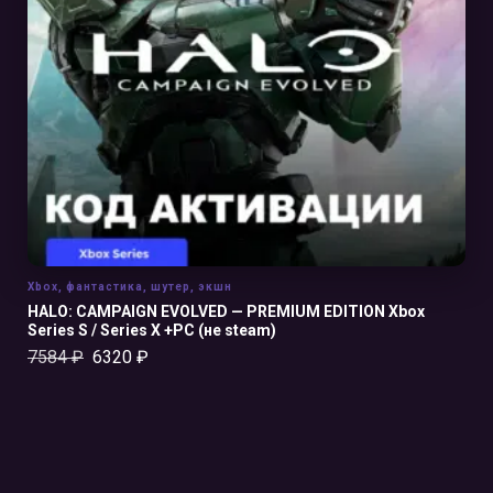
В КОРЗИНУ
Xbox
,
фантастика
,
шутер
,
экшн
HALO: CAMPAIGN EVOLVED — PREMIUM EDITION Xbox
Series S / Series X +PC (не steam)
7584
₽
6320
₽