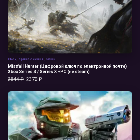
Xbox
,
приключения
,
экшн
Mistfall Hunter (Цифровой ключ по электронной почте)
Xbox Series S / Series X +PC (не steam)
2844
₽
2370
₽