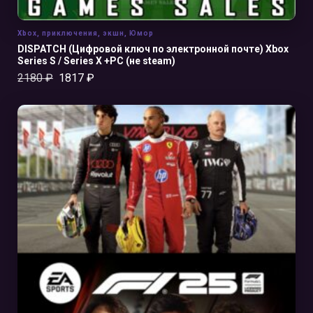
Xbox
,
приключения
,
экшн
,
Юмор
DISPATCH (Цифровой ключ по электронной почте) Xbox
Series S / Series X +PC (не steam)
2180
₽
1817
₽
В КОРЗИНУ