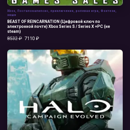
Xbox
,
Постапокалипсис
,
приключения
,
ролевая игра
,
Фэнтези
,
экшн
BEAST OF REINCARNATION (Цифровой ключ по
электронной почте) Xbox Series S / Series X +PC (не
steam)
8532
₽
7110
₽
В КОРЗИНУ