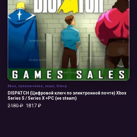
В КОРЗИНУ
Xbox
,
приключения
,
экшн
,
Юмор
DISPATCH (Цифровой ключ по электронной почте) Xbox
Series S / Series X +PC (не steam)
2180
₽
1817
₽