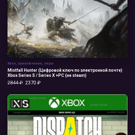
Xbox
,
приключения
,
экшн
Mistfall Hunter (Цифровой ключ по электронной почте)
Xbox Series S / Series X +PC (не steam)
2844
₽
2370
₽