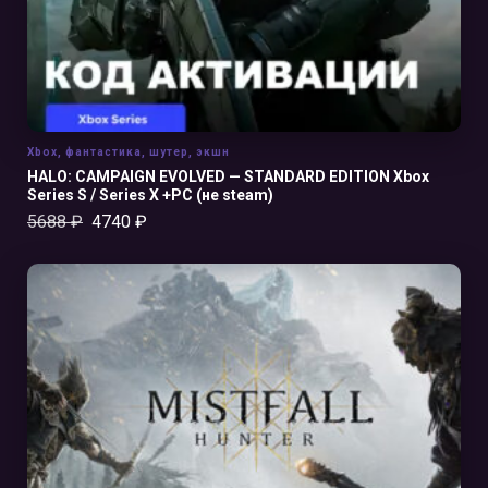
Xbox
,
фантастика
,
шутер
,
экшн
HALO: CAMPAIGN EVOLVED — STANDARD EDITION Xbox
Series S / Series X +PC (не steam)
5688
₽
4740
₽
В КОРЗИНУ