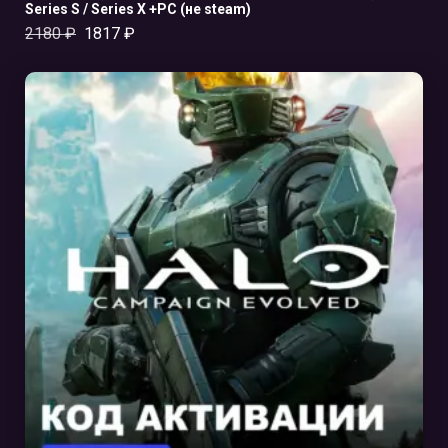
Series S / Series X +PC (не steam)
2180
₽
1817
₽
В КОРЗИНУ