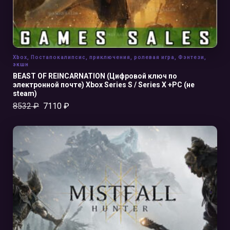
Xbox
,
Постапокалипсис
,
приключения
,
ролевая игра
,
Фэнтези
,
экшн
BEAST OF REINCARNATION (Цифровой ключ по
электронной почте) Xbox Series S / Series X +PC (не
steam)
8532
₽
7110
₽
В КОРЗИНУ