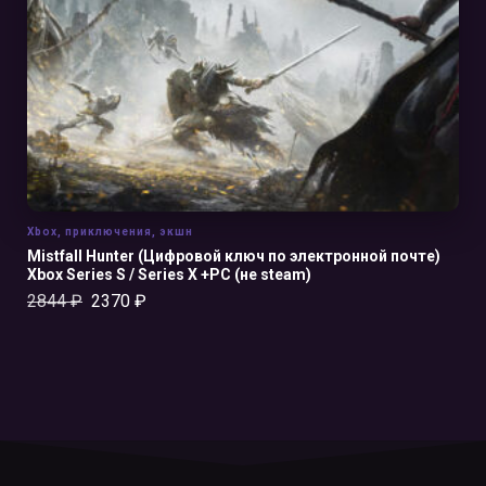
Xbox
,
приключения
,
экшн
Mistfall Hunter (Цифровой ключ по электронной почте)
Xbox Series S / Series X +PC (не steam)
2844
₽
2370
₽