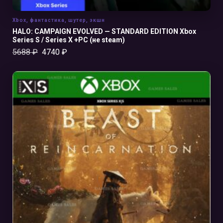
Xbox
,
фантастика
,
шутер
,
экшн
HALO: CAMPAIGN EVOLVED — STANDARD EDITION Xbox
Series S / Series X +PC (не steam)
5688
₽
4740
₽
В КОРЗИНУ