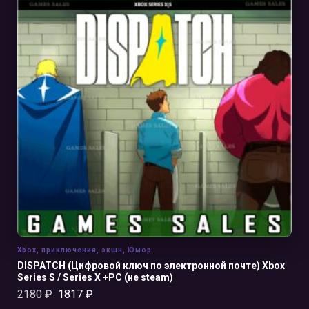
В КОРЗИНУ
Xbox
,
приключения
,
экшн
,
Юмор
DISPATCH (Цифровой ключ по электронной почте) Xbox
Series S / Series X +PC (не steam)
2180
₽
1817
₽