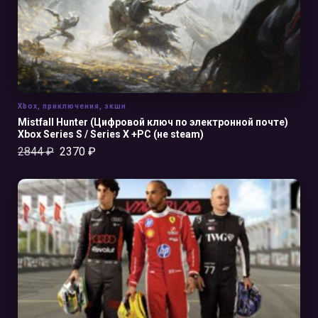
Xbox
,
приключения
,
экшн
Mistfall Hunter (Цифровой ключ по электронной почте)
Xbox Series S / Series X +PC (не steam)
2844
₽
2370
₽