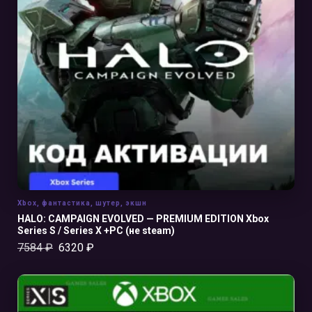
В КОРЗИНУ
Xbox
,
фантастика
,
шутер
,
экшн
HALO: CAMPAIGN EVOLVED — PREMIUM EDITION Xbox
Series S / Series X +PC (не steam)
7584
₽
6320
₽