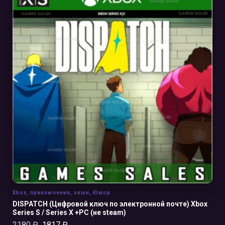
В КОРЗИНУ
Xbox
,
приключения
,
экшн
,
Юмор
DISPATCH (Цифровой ключ по электронной почте) Xbox
Series S / Series X +PC (не steam)
2180
₽
1817
₽