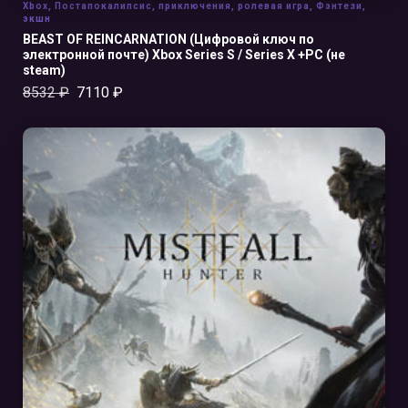
Xbox
,
Постапокалипсис
,
приключения
,
ролевая игра
,
Фэнтези
,
экшн
BEAST OF REINCARNATION (Цифровой ключ по
электронной почте) Xbox Series S / Series X +PC (не
steam)
8532
₽
7110
₽
В КОРЗИНУ