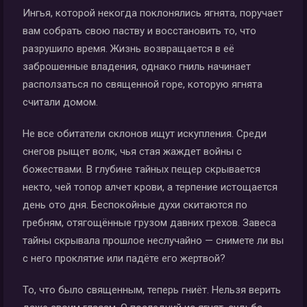
Ингья, которой некогда поклонялись ягнята, поручает
вам собрать свою паству и восстановить то, что
разрушило время. Жизнь возвращается в её
заброшенные владения, однако гниль начинает
расползаться по священной горе, которую ягнята
считали домом.
Не все обитатели склонов ищут искупления. Среди
снегов рыщет волк, чья стая жаждет войны с
божествами. В глубине тайных пещер скрывается
некто, чей топор алчет крови, а терпение истощается
день ото дня. Беспокойные духи скитаются по
гребням, отягощённые грузом давних грехов. Завеса
тайны скрывала прошлое неслучайно — снимете ли вы
с него проклятие или падёте его жертвой?
То, что было священным, теперь гниёт. Нельзя верить