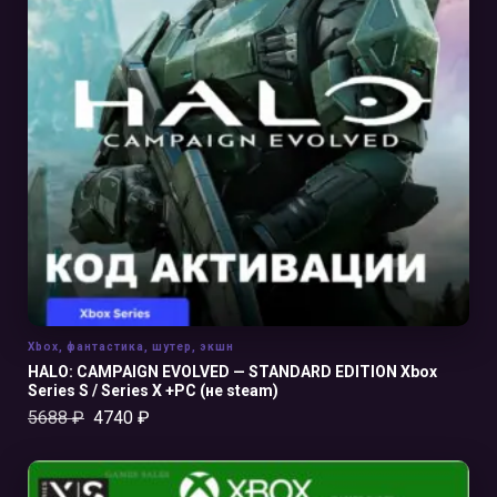
В КОРЗИНУ
Xbox
,
фантастика
,
шутер
,
экшн
HALO: CAMPAIGN EVOLVED — STANDARD EDITION Xbox
Series S / Series X +PC (не steam)
5688
₽
4740
₽