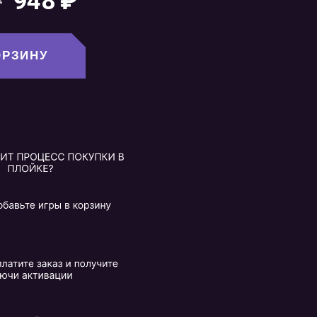
₽
948
₽
ОРЗИНУ