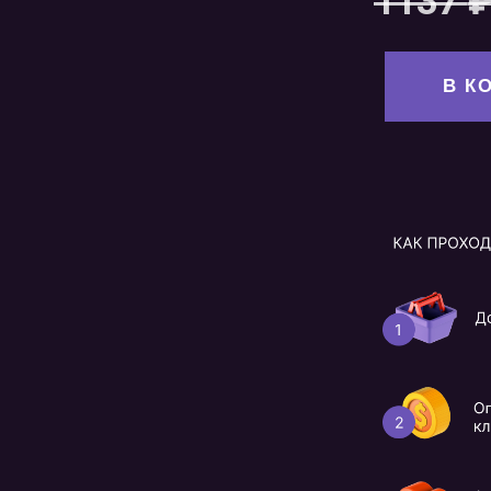
1137
В К