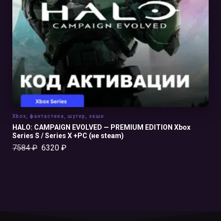
В КОРЗИНУ
Xbox
,
фантастика
,
шутер
,
экшн
HALO: CAMPAIGN EVOLVED — PREMIUM EDITION Xbox
Series S / Series X +PC (не steam)
7584
₽
6320
₽