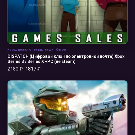
Xbox
,
приключения
,
экшн
,
Юмор
DISPATCH (Цифровой ключ по электронной почте) Xbox
Series S / Series X +PC (не steam)
2180
₽
1817
₽