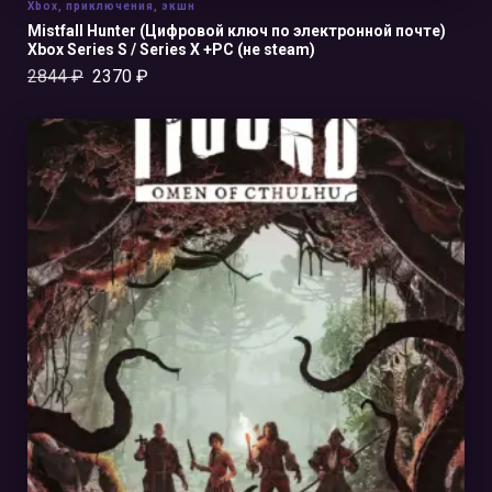
Xbox
,
приключения
,
экшн
Mistfall Hunter (Цифровой ключ по электронной почте)
Xbox Series S / Series X +PC (не steam)
2844
₽
2370
₽
В КОРЗИНУ