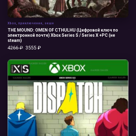
Xbox
,
приключения
,
экшн
THE MOUND: OMEN OF CTHULHU (Цифровой ключ по
электронной почте) Xbox Series S / Series X +PC (не
steam)
4266
₽
3555
₽
В КОРЗИНУ