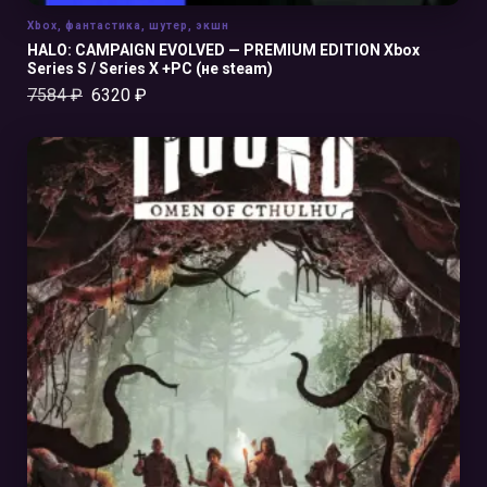
Xbox
,
фантастика
,
шутер
,
экшн
HALO: CAMPAIGN EVOLVED — PREMIUM EDITION Xbox
Series S / Series X +PC (не steam)
7584
₽
6320
₽
В КОРЗИНУ