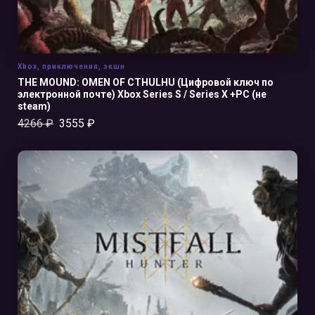
Xbox
,
приключения
,
экшн
THE MOUND: OMEN OF CTHULHU (Цифровой ключ по
электронной почте) Xbox Series S / Series X +PC (не
steam)
4266
₽
3555
₽
В КОРЗИНУ