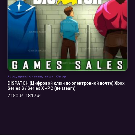
В КОРЗИНУ
Xbox
,
приключения
,
экшн
,
Юмор
DISPATCH (Цифровой ключ по электронной почте) Xbox
Series S / Series X +PC (не steam)
2180
₽
1817
₽