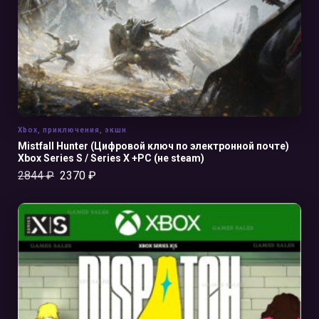
Xbox
,
приключения
,
экшн
Mistfall Hunter (Цифровой ключ по электронной почте)
Xbox Series S / Series X +PC (не steam)
2844
₽
2370
₽