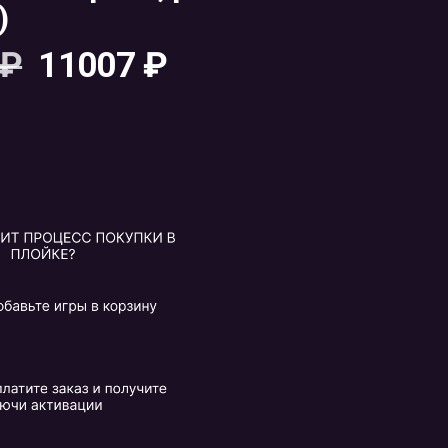
)
₽
11007
₽