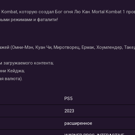
Kombat, которую создал Бог огня Лю Кан. Mortal Kombat 1 про
выми режимами и фаталити!
ажей (Омни-Мэн, Куан Чи, Миротворец, Ермак, Хоумлендер, Таке
м загружаемого контента;
нни Кейджа;
ая валюта).
PS5
2023
расширенное