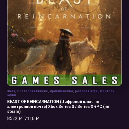
В КОРЗИНУ
Xbox
,
Постапокалипсис
,
приключения
,
ролевая игра
,
Фэнтези
,
экшн
BEAST OF REINCARNATION (Цифровой ключ по
электронной почте) Xbox Series S / Series X +PC (не
steam)
8532
₽
7110
₽