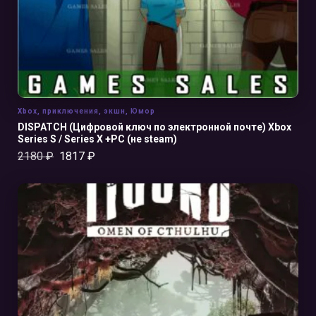
Xbox
,
приключения
,
экшн
,
Юмор
DISPATCH (Цифровой ключ по электронной почте) Xbox
Series S / Series X +PC (не steam)
2180
₽
1817
₽