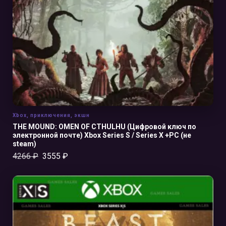
В КОРЗИНУ
Xbox
,
приключения
,
экшн
THE MOUND: OMEN OF CTHULHU (Цифровой ключ по
электронной почте) Xbox Series S / Series X +PC (не
steam)
4266
₽
3555
₽