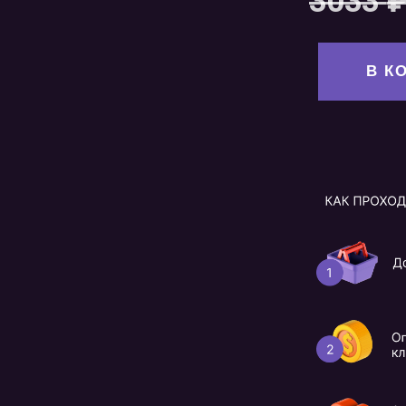
3033
В К