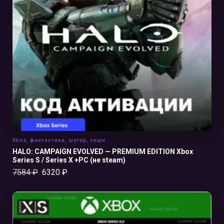
В КОРЗИНУ
Xbox
,
фантастика
,
шутер
,
экшн
HALO: CAMPAIGN EVOLVED — PREMIUM EDITION Xbox
Series S / Series X +PC (не steam)
7584
₽
6320
₽