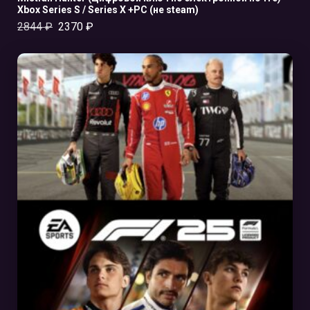
Xbox Series S / Series X +PC (не steam)
2844
₽
2370
₽
В КОРЗИНУ