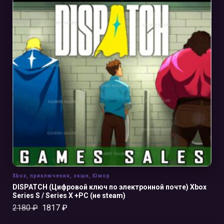
В КОРЗИНУ
Xbox
,
приключения
,
экшн
,
Юмор
DISPATCH (Цифровой ключ по электронной почте) Xbox
Series S / Series X +PC (не steam)
2180
₽
1817
₽