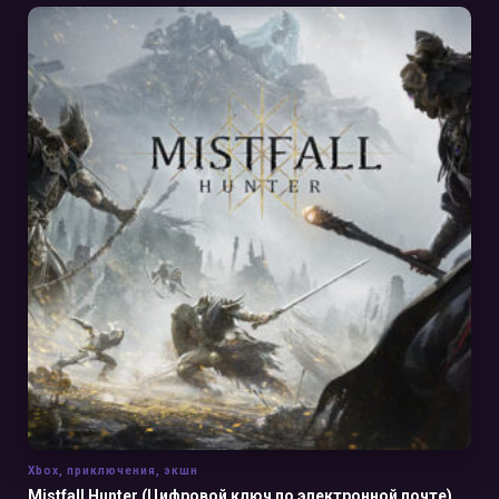
В КОРЗИНУ
Xbox
,
приключения
,
экшн
Mistfall Hunter (Цифровой ключ по электронной почте)