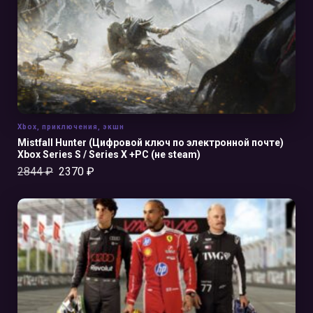
Xbox
,
приключения
,
экшн
Mistfall Hunter (Цифровой ключ по электронной почте)
Xbox Series S / Series X +PC (не steam)
2844
₽
2370
₽