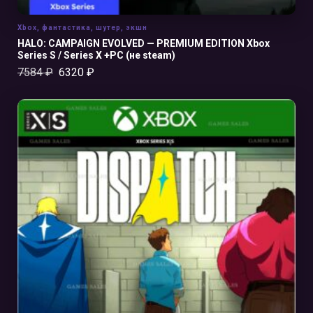
Xbox
,
фантастика
,
шутер
,
экшн
HALO: CAMPAIGN EVOLVED — PREMIUM EDITION Xbox
Series S / Series X +PC (не steam)
7584
₽
6320
₽
В КОРЗИНУ