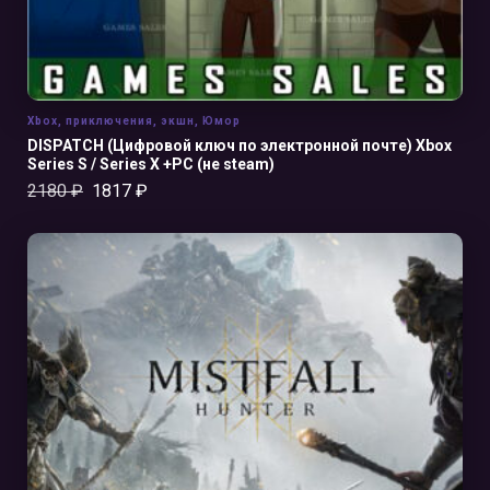
Xbox
,
приключения
,
экшн
,
Юмор
DISPATCH (Цифровой ключ по электронной почте) Xbox
Series S / Series X +PC (не steam)
2180
₽
1817
₽
В КОРЗИНУ