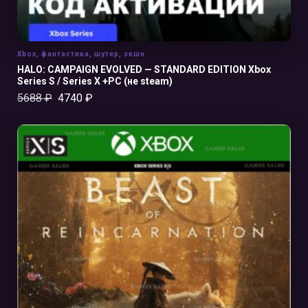
Xbox
,
фантастика
,
шутер
,
экшн
HALO: CAMPAIGN EVOLVED — STANDARD EDITION Xbox
Series S / Series X +PC (не steam)
5688
₽
4740
₽
В КОРЗИНУ