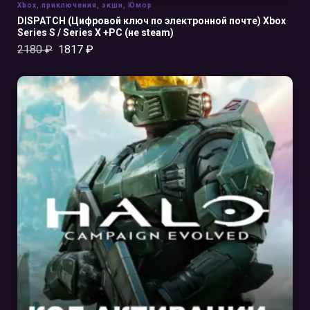
Xbox
,
приключения
,
экшн
,
Юмор
DISPATCH (Цифровой ключ по электронной почте) Xbox
Series S / Series X +PC (не steam)
2180
₽
1817
₽
В КОРЗИНУ