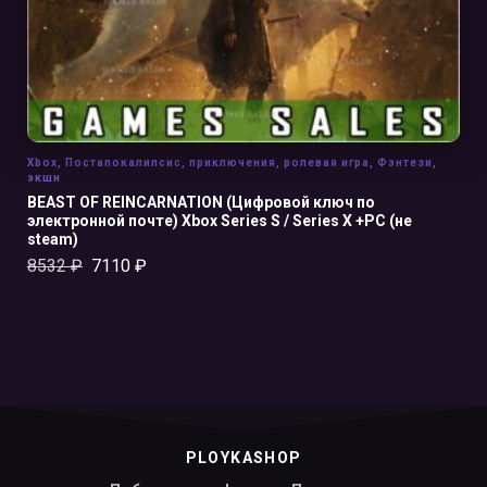
Xbox
,
Постапокалипсис
,
приключения
,
ролевая игра
,
Фэнтези
,
экшн
BEAST OF REINCARNATION (Цифровой ключ по
электронной почте) Xbox Series S / Series X +PC (не
steam)
8532
₽
7110
₽
PLOYKASHOP