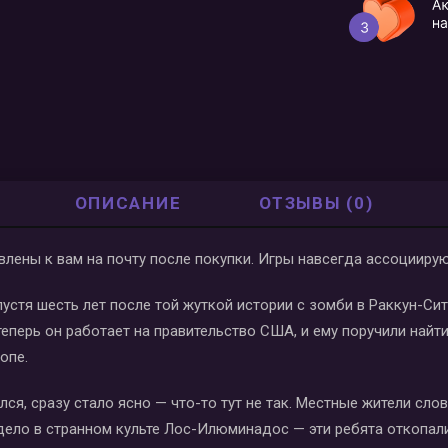
ОПИСАНИЕ
ОТЗЫВЫ (0)
влены к вам на почту после покупки. Игры навсегда ассоциирую
 спустя шесть лет после той жуткой истории с зомби в Раккун-С
теперь он работает на правительство США, и ему поручили найт
опе.
лся, сразу стало ясно — что-то тут не так. Местные жители сло
дело в странном культе Лос-Илюминадос — эти ребята откопал