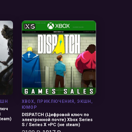
В КОРЗИНУ
КШН
XBOX
,
ПРИКЛЮЧЕНИЯ
,
ЭКШН
,
ЮМОР
ключ
x
DISPATCH (Цифровой ключ по
steam)
электронной почте) Xbox Series
S / Series X +PC (не steam)