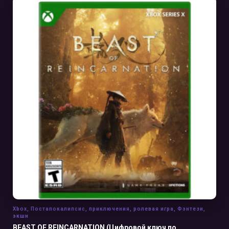
В КОРЗИНУ
Xbox
,
Постапокалипсис
,
приключения
,
ролевая игра
,
Фэнтези
,
экшн
BEAST OF REINCARNATION (Цифровой ключ по