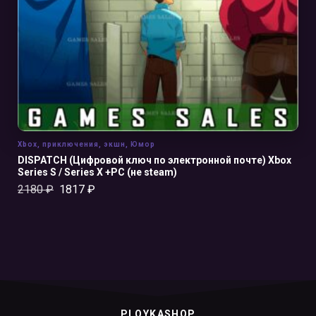
Xbox
,
приключения
,
экшн
,
Юмор
DISPATCH (Цифровой ключ по электронной почте) Xbox
Series S / Series X +PC (не steam)
2180
₽
1817
₽
PLOYKASHOP