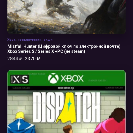
Xbox
,
приключения
,
экшн
Mistfall Hunter (Цифровой ключ по электронной почте)
Xbox Series S / Series X +PC (не steam)
2844
₽
2370
₽
В КОРЗИНУ