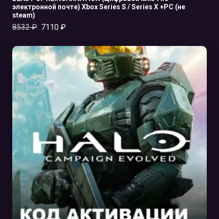
электронной почте) Xbox Series S / Series X +PC (не
steam)
8532
₽
7110
₽
В КОРЗИНУ