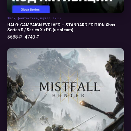
Xbox
,
фантастика
,
шутер
,
экшн
HALO: CAMPAIGN EVOLVED — STANDARD EDITION Xbox
Series S / Series X +PC (не steam)
5688
₽
4740
₽
В КОРЗИНУ