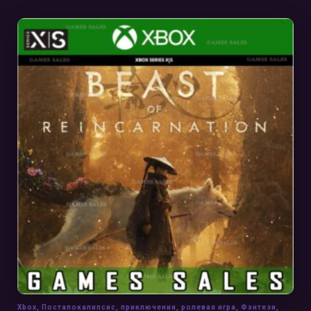
В КОРЗИНУ
Xbox
,
Постапокалипсис
,
приключения
,
ролевая игра
,
Фэнтези
,