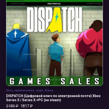
В КОРЗИНУ
Xbox
,
приключения
,
экшн
,
Юмор
DISPATCH (Цифровой ключ по электронной почте) Xbox
Series S / Series X +PC (не steam)
2180
₽
1817
₽