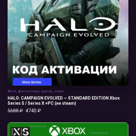
В КОРЗИНУ
Xbox
,
фантастика
,
шутер
,
экшн
HALO: CAMPAIGN EVOLVED — STANDARD EDITION Xbox
Series S / Series X +PC (не steam)
5688
₽
4740
₽