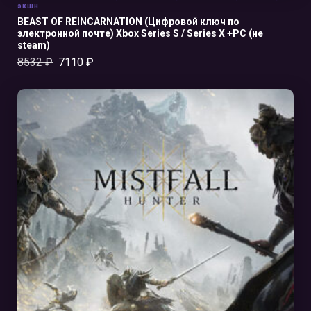
экшн
BEAST OF REINCARNATION (Цифровой ключ по
электронной почте) Xbox Series S / Series X +PC (не
steam)
8532
₽
7110
₽
В КОРЗИНУ