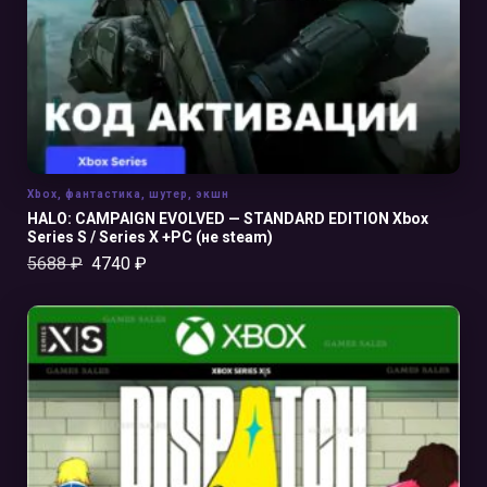
Xbox
,
фантастика
,
шутер
,
экшн
HALO: CAMPAIGN EVOLVED — STANDARD EDITION Xbox
Series S / Series X +PC (не steam)
5688
₽
4740
₽