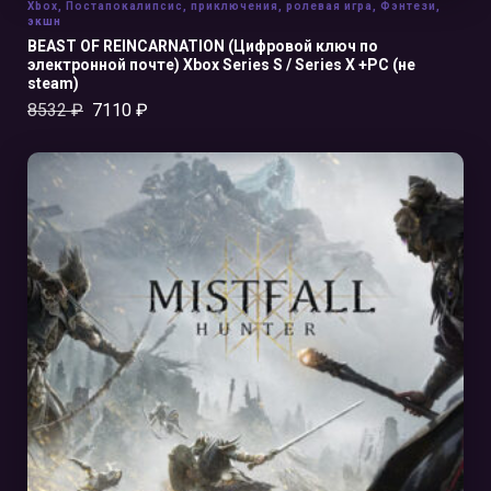
Xbox
,
Постапокалипсис
,
приключения
,
ролевая игра
,
Фэнтези
,
экшн
BEAST OF REINCARNATION (Цифровой ключ по
электронной почте) Xbox Series S / Series X +PC (не
steam)
8532
₽
7110
₽
В КОРЗИНУ