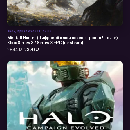
Xbox
,
приключения
,
экшн
Mistfall Hunter (Цифровой ключ по электронной почте)
Xbox Series S / Series X +PC (не steam)
2844
₽
2370
₽
В КОРЗИНУ