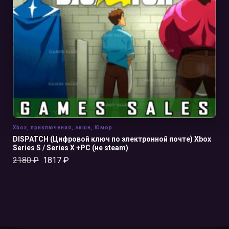
В КОРЗИНУ
Xbox
,
приключения
,
экшн
,
Юмор
DISPATCH (Цифровой ключ по электронной почте) Xbox
Series S / Series X +PC (не steam)
2180
₽
1817
₽