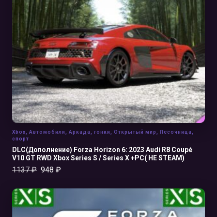
В КОРЗИНУ
Xbox
,
Автомобили
,
Аркада
,
гонки
,
Открытый мир
,
Песочница
,
спорт
DLC(Дополнение) Forza Horizon 6: 2023 Audi R8 Coupé
V10 GT RWD Xbox Series S / Series X +PC( НЕ STEAM)
1137
₽
948
₽