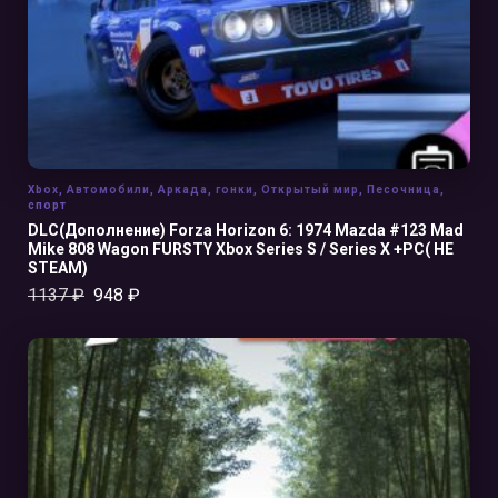
Xbox
,
Автомобили
,
Аркада
,
гонки
,
Открытый мир
,
Песочница
,
спорт
DLC(Дополнение) Forza Horizon 6: 1974 Mazda #123 Mad
Mike 808 Wagon FURSTY Xbox Series S / Series X +PC( НЕ
STEAM)
1137
₽
948
₽