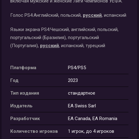
включая мужские и женские Лиги чемпионов УЕФА.
Голос PS4:
Английский, польский,
русский
, испанский
Языки экрана PS4:
Чешский, английский, польский,
португальский (Бразилия), португальский
(Португалия),
русский
, испанский, турецкий
Платформа
PS4/PS5
Год
2023
Тип издания
стандартное
Издатель
EA Swiss Sarl
Разработчик
EA Canada, EA Romania
Количество игроков
1 игрок, до 4 игроков