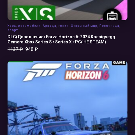
Xbox
,
Автомобили
,
Аркада
,
гонки
,
Открытый мир
,
Песочница
,
спорт
DLC(Дополнение) Forza Horizon 6: 2024 Koenigsegg
Gemera Xbox Series S / Series X +PC( НЕ STEAM)
1137
₽
948
₽
В КОРЗИНУ