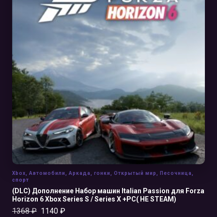
В КОРЗИНУ
Xbox
,
Автомобили
,
Аркада
,
гонки
,
Открытый мир
,
Песочница
,
спорт
(DLC) Дополнение Набор машин Italian Passion для Forza
Horizon 6 Xbox Series S / Series X +PC( НЕ STEAM)
1368
₽
1140
₽